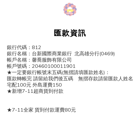
匯款資訊
銀行代碼：812
銀行名稱：台新國際商業銀行 北高雄分行(0469)
帳戶名稱：馨喬服飾有限公司
帳戶號碼：20460100011901
★一定要銀行帳號末五碼(無摺請填匯款姓名)：
匯款轉帳完 請留給我們後五碼 無摺存款請留匯款人姓名
宅配100元 外島運費150
★新增7-11超商貨到付款
★7-11全家 貨到付款運費80元