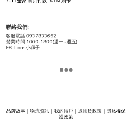
7-11全家 貨到付款 ATM 刷卡
聯絡我們:
客服電話 0937833662
營業時間 1000-1800(週一~週五)
FB :Lions小獅子
品牌故事
｜
物流資訊
｜
我的帳戶
｜
退換貨政策
｜
隱私權保
護政策