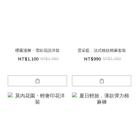
櫻霧漫舞・雪紡花語洋裝
雲朵藍．法式格紋棉麻套裝
NT$1,100
NT$1,380
NT$990
NT$1,280