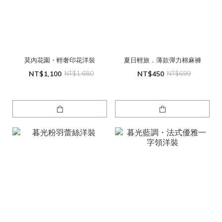
莫內花園・輕奢印花洋裝
夏日輕旅．薄款彈力棉麻褲
NT$1,100
NT$1,680
NT$450
NT$699