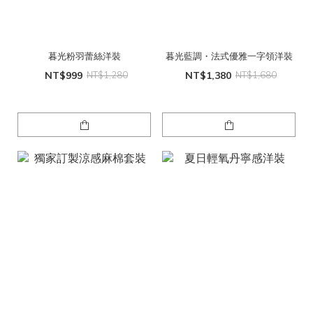
暮光粉羽蕾絲洋裝
暮光藍調・法式優雅一字領洋裝
NT$999
NT$1,280
NT$1,380
NT$1,680