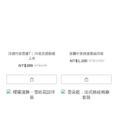
涼感竹節雲霧T｜15色百搭顯瘦
首爾午茶拼接蕾絲洋裝
上衣
NT$1,100
NT$1,580
NT$399
NT$599