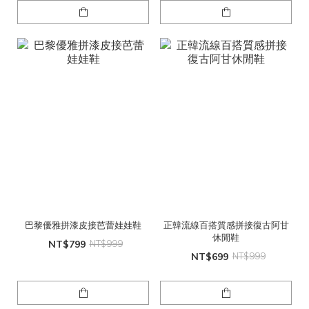
巴黎優雅拼漆皮接芭蕾娃娃鞋
正韓流線百搭質感拼接復古阿甘
休閒鞋
NT$799
NT$999
NT$699
NT$999