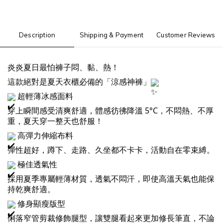
Description
Shipping & Payment
Customer Reviews
炎炎夏日最怕褲子悶、黏、熱！
這款絕對是夏天衣櫃必備的「涼感神褲」
超輕薄冰感面料
穿上瞬間感受清爽舒適，體感彷彿降溫 5°C，不悶熱、不厚
重，夏天穿一整天也舒服！
高彈力伸縮布料
彈性超好，蹲下、走路、久坐都不卡卡，活動自在零束縛。
極佳透氣性
採用夏季專屬輕薄材質，透氣不悶汗，即使高溫天氣也能保
持乾爽舒適。
修身顯瘦版型
俐落窄管剪裁修飾腿型，讓雙腿看起來更加修長筆直，不論