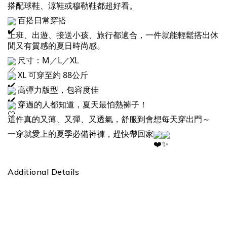
搭配球鞋、涼鞋或穆勒鞋都超好看。
百搭日常穿搭
上班、出遊、接送小孩、旅行都適合，一件就能輕鬆搭出休
閒又有質感的夏日時尚感。
尺寸：M／L／XL
XL 可穿至約 88公斤
高彈力版型，包容度佳
穿過的人都知道，夏天最怕熱褲子！
這件真的又薄、又彈、又透氣，舒服到會想每天穿出門～
一穿就愛上的夏季必備神褲，趕快帶回家
Additional Details