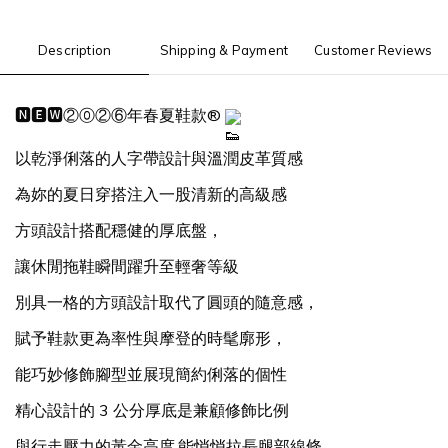
Description
Shipping & Payment
Customer Reviews
🅽🅴🆆②⓪②⑥年春夏鞋款® 
以乾淨俐落的人字帶設計與溫潤皮革質感
為妳的夏日穿搭注入一股清新的高級感
方頭設計搭配穩健的厚底盤，
讓休閒拖鞋瞬間躍升至輕奢等級
別具一格的方頭設計取代了圓頭的隨意感，
賦予鞋款更為率性與摩登的時髦廓形，
能巧妙修飾腳型並展現簡約俐落的個性
精心設計的 3 公分厚底是兼顧修飾比例
與行走壓力的黃金高度,能悄悄拉長腿部線條