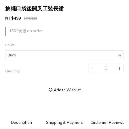
抽繩口袋後開叉工裝長裙
NT$499
NT$699
1500免運 on order
Color
Quantity
Add to Wishlist
Description
Shipping & Payment
Customer Reviews