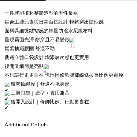
一件就能撐起整體造型的率性長裙
結合工裝元素與日常百搭設計 輕鬆穿出隨性感
面料具細微皺褶感的輕量防潑水尼龍布料
呈現霧面光澤 耐穿且不易變形
鬆緊抽繩腰圍 舒適不勒
側邊立體口袋設計 增添層次感也更實用
後開叉細節是亮點
不只讓行走更自在 也悄悄修飾腿部線條拉長比例更顯瘦
鬆緊抽繩腰｜舒適不挑身形
工裝口袋｜造型＋實用兼具
後開叉設計｜修飾比例、行動更自在
Additional Details