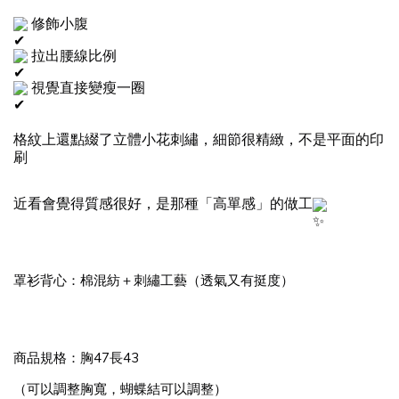
 修飾小腹
 拉出腰線比例
 視覺直接變瘦一圈
格紋上還點綴了立體小花刺繡，細節很精緻，不是平面的印
刷
近看會覺得質感很好，是那種「高單感」的做工
罩衫背心：棉混紡＋刺繡工藝（透氣又有挺度）
商品規格：胸47長43
（可以調整胸寬，蝴蝶結可以調整）