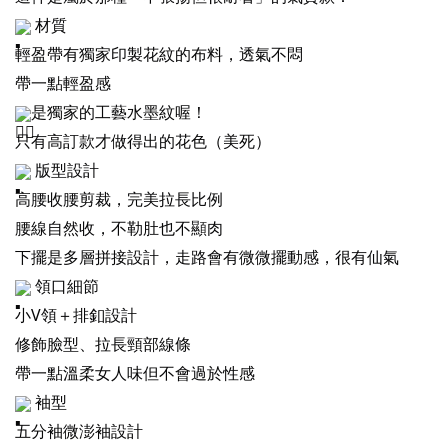
材質
輕盈帶有獨家印製花紋的布料，透氣不悶
帶一點輕盈感
是獨家的工藝水墨紋喔！
只有高訂款才做得出的花色（美死）
版型設計
高腰收腰剪裁，完美拉長比例
腰線自然收，不勒肚也不顯肉
下擺是多層拼接設計，走路會有微微擺動感，很有仙氣
領口細節
小V領＋排釦設計
修飾臉型、拉長頸部線條
帶一點溫柔女人味但不會過於性感
袖型
五分袖微澎袖設計