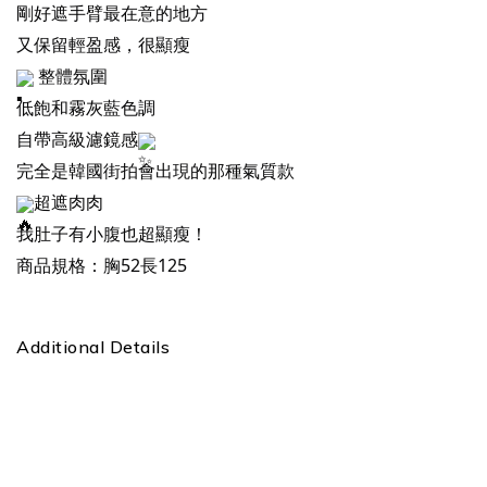
剛好遮手臂最在意的地方
又保留輕盈感，很顯瘦
整體氛圍
低飽和霧灰藍色調
自帶高級濾鏡感
完全是韓國街拍會出現的那種氣質款
超遮肉肉
我肚子有小腹也超顯瘦！
商品規格：胸52長125
Additional Details