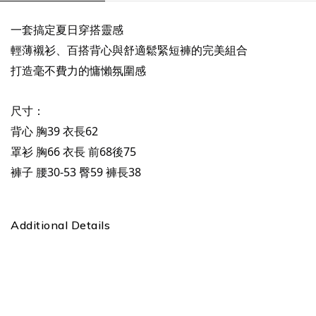
一套搞定夏日穿搭靈感
輕薄襯衫、百搭背心與舒適鬆緊短褲的完美組合
打造毫不費力的慵懶氛圍感
尺寸：
背心 胸39 衣長62
罩衫 胸66 衣長 前68後75
褲子 腰30-53 臀59 褲長38
Additional Details