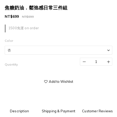
焦糖奶油．鬆弛感日常三件組
NT$699
NT$899
1500免運 on order
Color
Quantity
Add to Wishlist
Description
Shipping & Payment
Customer Reviews