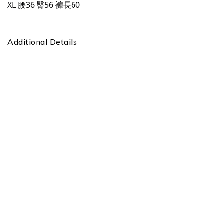
XL 腰36 臀56 褲長60
Additional Details