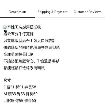
Description
Shipping & Payment
Customer Reviews
率性工裝感穿搭必收！
這款五分牛仔寬褲
以寬鬆版型結合工裝大口袋設計
修飾腿型的同時也增添整體造型感
高腰剪裁拉長比例
不論搭配短版背心、T 恤還是襯衫
都能輕鬆打造韓系街頭風
尺寸｜
S 腰31 臀51 褲長58
M 腰33 臀53 褲長60
L 腰35 臀55 褲長60