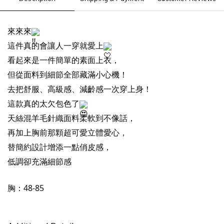
來來來
這件真的會讓人一穿就愛上
看起來是一件簡單的素面上衣，
但從面料到細節全部藏滿小心機！
去把舒服、高級感、減齡感一次穿上身！
這款真的太欠包色了
天絲混羊毛針織面料柔軟到不像話，
再加上胸前那顆超可愛立體愛心，
替簡約設計增添一點俏皮感，
低調卻充滿細節感
胸：48-85