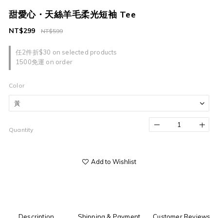
甜愛心・天絲羊毛柔光短袖 Tee
NT$299
NT$599
任2件折$30 on selected products
1500免運 on order
Color
Quantity
Add to Wishlist
Description
Shipping & Payment
Customer Reviews