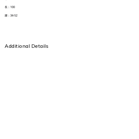
長：100
腰：34-52
Additional Details