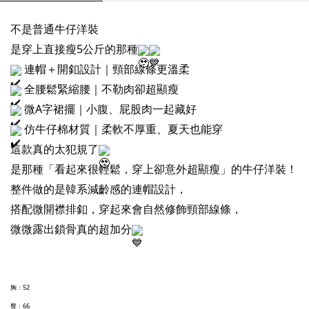
不是普通牛仔洋裝
是穿上直接瘦5公斤的那種
連帽＋開釦設計｜頸部線條更溫柔
全腰鬆緊縮腰｜不勒肉卻超顯瘦
微A字裙擺｜小腹、屁股肉一起藏好
仿牛仔棉材質｜柔軟不厚重、夏天也能穿
這款真的太犯規了
是那種「看起來很輕鬆，穿上卻意外超顯瘦」的牛仔洋裝！
整件做的是韓系減齡感的連帽設計，
搭配微開襟排釦，穿起來會自然修飾頸部線條，
微微露出鎖骨真的超加分
胸：52
臀：66