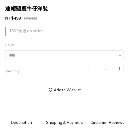
連帽顯瘦牛仔洋裝
NT$499
NT$699
1500免運 on order
Color
Quantity
Add to Wishlist
Description
Shipping & Payment
Customer Reviews