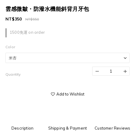
雲感微皺・防潑水機能斜背月牙包
NT$350
NT$550
1500免運 on order
Color
Quantity
Add to Wishlist
Description
Shipping & Payment
Customer Reviews