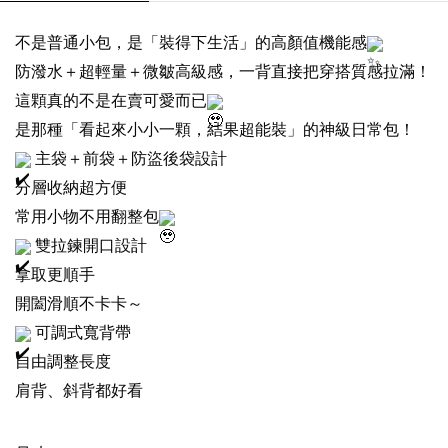
不是普通小包，是「裝得下生活」的高顏值機能感
防潑水＋超輕量＋微皺高級感，一背直接把穿搭質感拉滿！
這顆真的不是在賣可愛而已
是那種「看起來小小一顆，結果超能裝」的神級日常包！
主袋＋前袋＋防盜後袋設計
分層收納超方便
常用小物不用翻整包
雙拉鍊開口設計
拿取更順手
開闔滑順不卡卡～
可調式寬背帶
自由調整長度
肩背、斜背都好看