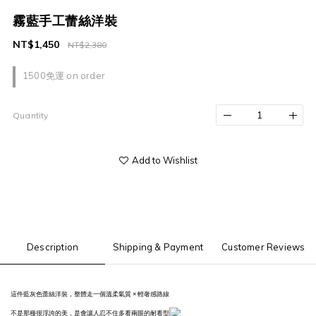
霧藍手工蕾絲洋裝
NT$1,450
NT$2,380
1500免運 on order
Quantity
Add to Wishlist
Description
Shipping & Payment
Customer Reviews
這件藍灰色蕾絲洋裝，整體走一個溫柔氣質 × 輕奢感路線
不是那種很浮誇的美，是會讓人忍不住多看兩眼的耐看型