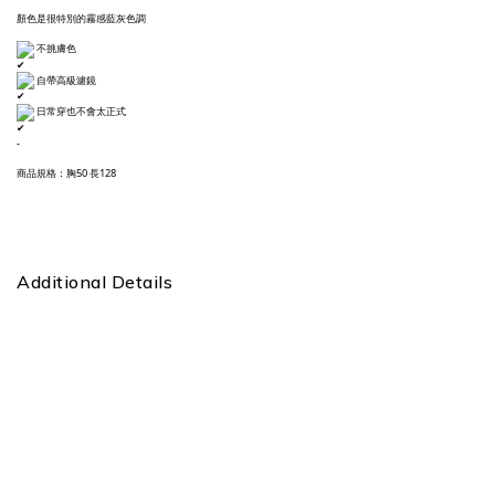
顏色是很特別的霧感藍灰色調
不挑膚色
自帶高級濾鏡
日常穿也不會太正式
-
商品規格：胸50 長128
Additional Details