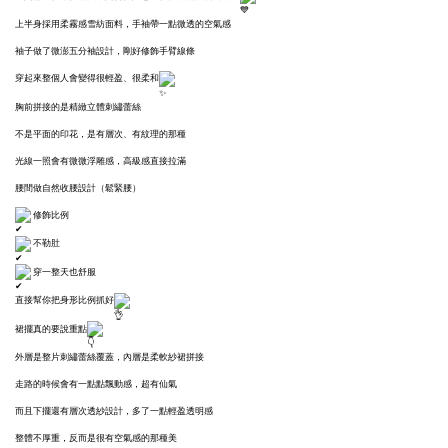
上半身採用柔霧感雪紡面料，手袖帶一點微透的空氣感
袖子做了微澎五分袖設計，剛好修飾手臂線條
穿起來整個人會變得很輕盈、很柔和
胸前拼接的是精緻立體刺繡蕾絲
不是平面的印花，是有層次、有紋理的那種
光線一照會有微微浮雕感，高級感直接拉滿
腰間做自然收腰設計（鬆緊腰）
修飾比例
不勒肚
穿一整天也舒服
直接幫你把身形比例抓好
裙擺真的要說重點
外層是整片刺繡蕾絲覆蓋，內層是柔軟紗裙拼接
走路的時候會有一點點飄動感，超有仙氣
而且下擺還有層次透紗設計，多了一點輕盈透明感
整體不厚重，反而是很有空氣感的那種美