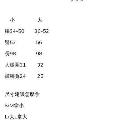
    小                  大
腰34-50        36-52
臀53                56
長98                98 
大腿圍31         32
褲腳寬24         25
尺寸建議怎麼拿
S/M拿小
L/大L拿大