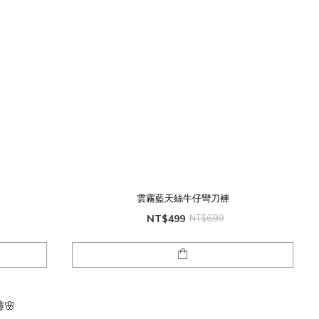
雲霧藍天絲牛仔彎刀褲
NT$499
NT$699