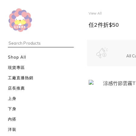
View All
任2件折$50
All C
Shop All
現貨專區
工廠直播熱銷
店長推薦
上身
下身
內搭
洋裝