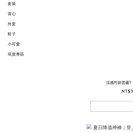
套裝
背心
外套
鞋子
小可愛
現貨專區
涼感竹節雲霧T
NT$3