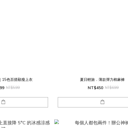
｜15色百搭顯瘦上衣
夏日輕旅．薄款彈力棉麻褲
99
NT$599
NT$450
NT$699