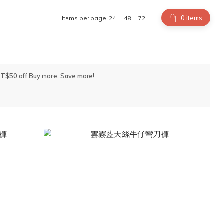
items
Items per page:
24
48
72
 NT$50 off Buy more, Save more!