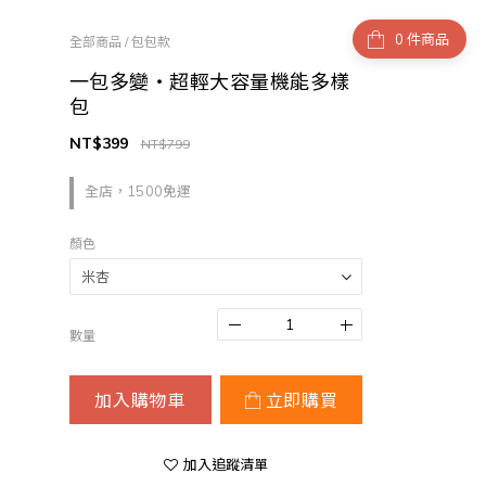
件商品
全部商品
/
包包款
一包多變・超輕大容量機能多樣
包
NT$399
NT$799
全店，1500免運
顏色
數量
加入購物車
立即購買
加入追蹤清單