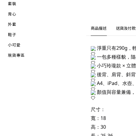
套裝
背心
外套
商品描述
送貨及付款
鞋子
小可愛
淨重只有290g，
現貨專區
一包多種樣貌，隨
小巧玲瓏款 × 立
後背、肩背、斜背
A4、iPad、水
顏值與容量兼備，
尺寸：
寬：18
高：30
長：25-36