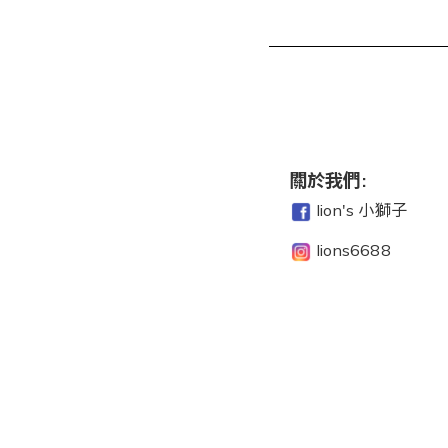
關於我們:
lion's 小獅子
lions6688