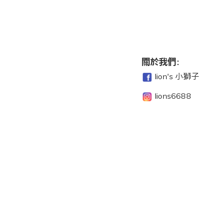
關於我們:
lion's 小獅子
lions6688