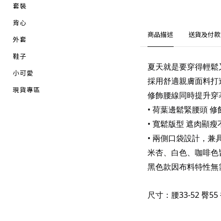
套裝
背心
商品描述
送貨及付款
外套
鞋子
夏天就是要穿得輕鬆
小可愛
採用舒適親膚面料打
現貨專區
修飾腰線同時提升穿
• 荷葉邊鬆緊腰頭 
• 寬鬆版型 遮肉顯
• 兩側口袋設計，兼
米杏、白色、咖啡色
黑色款因布料特性無
尺寸：腰33-52 臀55