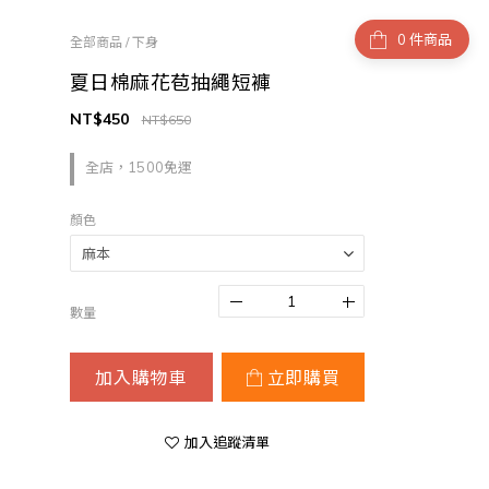
件商品
全部商品
/
下身
夏日棉麻花苞抽繩短褲
NT$450
NT$650
全店，1500免運
顏色
數量
加入購物車
立即購買
加入追蹤清單