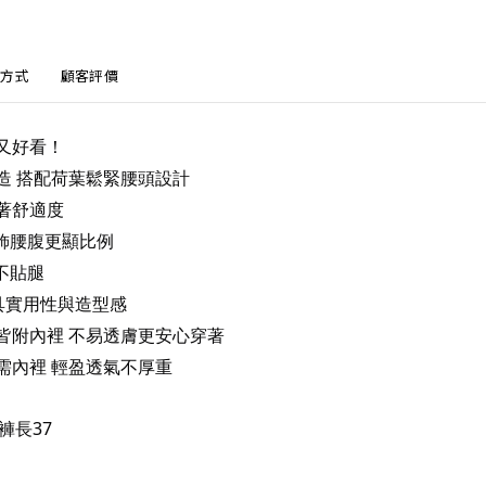
方式
顧客評價
又好看！
造 搭配荷葉鬆緊腰頭設計
著舒適度
修飾腰腹更顯比例
瘦不貼腿
具實用性與造型感
皆附內裡 不易透膚更安心穿著
需內裡 輕盈透氣不厚重
 褲長37