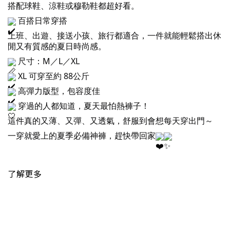
搭配球鞋、涼鞋或穆勒鞋都超好看。
百搭日常穿搭
上班、出遊、接送小孩、旅行都適合，一件就能輕鬆搭出休
閒又有質感的夏日時尚感。
尺寸：M／L／XL
XL 可穿至約 88公斤
高彈力版型，包容度佳
穿過的人都知道，夏天最怕熱褲子！
這件真的又薄、又彈、又透氣，舒服到會想每天穿出門～
一穿就愛上的夏季必備神褲，趕快帶回家
了解更多