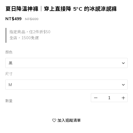
夏日降溫神褲｜穿上直接降 5°C 的冰感涼感褲
NT$499
NT$699
指定商品，任2件折$50
全店，1500免運
顏色
尺寸
數量
加入追蹤清單