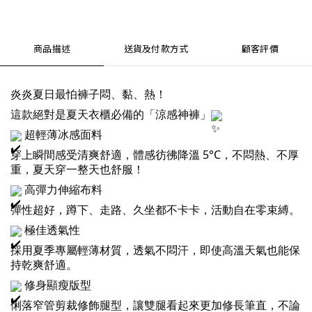
商品描述
送貨及付款方式
顧客評價
炎炎夏日最怕褲子悶、黏、熱！
這款絕對是夏天衣櫃必備的「涼感神褲」
超輕薄冰感面料
穿上瞬間感受清爽舒適，體感彷彿降溫 5°C，不悶熱、不厚
重，夏天穿一整天也舒服！
高彈力伸縮布料
彈性超好，蹲下、走路、久坐都不卡卡，活動自在零束縛。
極佳透氣性
採用夏季專屬輕薄材質，透氣不悶汗，即使高溫天氣也能保
持乾爽舒適。
修身顯瘦版型
俐落窄管剪裁修飾腿型，讓雙腿看起來更加修長筆直，不論