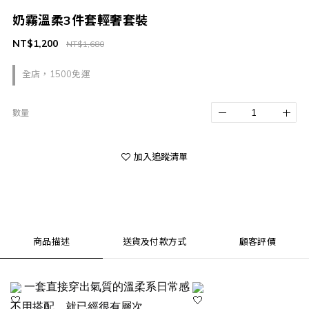
奶霧溫柔3件套輕奢套裝
NT$1,200
NT$1,680
全店，1500免運
數量
加入追蹤清單
商品描述
送貨及付款方式
顧客評價
一套直接穿出氣質的溫柔系日常感
不用搭配，就已經很有層次