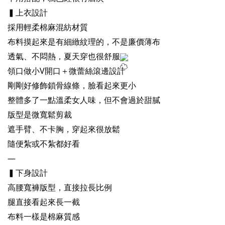
▍上衣設計
採用輕柔棉麻混紡材質
布料摸起來是有細緻紋理的，不是廉價薄布
透氣、不悶熱，夏天穿也很舒服
領口做小V開口＋微蕾絲滾邊設計
剛剛好修飾鎖骨線條，臉看起來更小
整體多了一點溫柔女人味，但不會過於甜膩
版型是微寬鬆剪裁
遮手臂、不卡胸，穿起來很放鬆
隨便紮或不紮都好看
—
▍下身設計
高腰寬褲版型，直接拉長比例
腿直接看起來長一截
布料一樣是棉麻質感