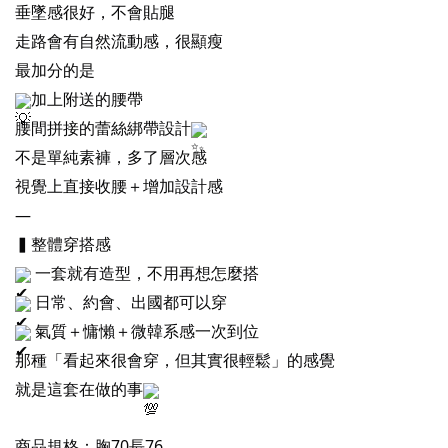
垂墜感很好，不會貼腿
走路會有自然流動感，很顯瘦
最加分的是
加上附送的腰帶
腰間拼接的蕾絲綁帶設計
不是單純素褲，多了層次感
視覺上直接收腰＋增加設計感
—
▍整體穿搭感
一套就有造型，不用再想怎麼搭
日常、約會、出國都可以穿
氣質＋慵懶＋微韓系感一次到位
那種「看起來很會穿，但其實很輕鬆」的感覺
就是這套在做的事
商品規格：胸70長76