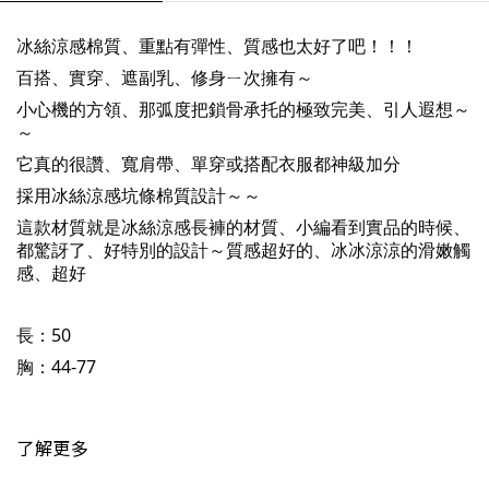
冰絲涼感棉質、重點有彈性、質感也太好了吧！！！
百搭、實穿、遮副乳、修身ㄧ次擁有～
小心機的方領、那弧度把鎖骨承托的極致完美、引人遐想～
～
它真的很讚、寬肩帶、單穿或搭配衣服都神級加分
採用冰絲涼感坑條棉質設計～～
這款材質就是冰絲涼感長褲的材質、小編看到實品的時候、
都驚訝了、好特別的設計～質感超好的、冰冰涼涼的滑嫩觸
感、超好
長：50
胸：44-77
了解更多