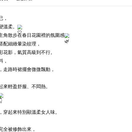
已，
變溫柔。
主角散步在春日花園裡的氛圍感
搭配細緻暈染紋理，
彩花影，氣質高級到不行。
料，
，走路時裙擺會微微飄動，
起來輕盈舒服、不悶熱。
，穿起來特別顯溫柔女人味。
完全被修飾出來，