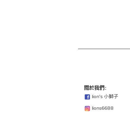
關於我們:
lion's 小獅子
lions6688