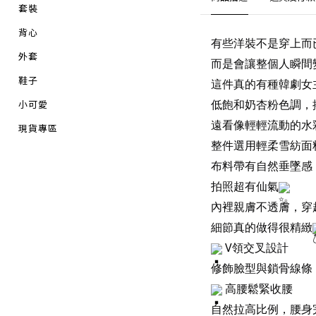
套裝
背心
有些洋裝不是穿上而
外套
而是會讓整個人瞬間
鞋子
這件真的有種韓劇女
低飽和奶杏粉色調，
小可愛
遠看像輕輕流動的水
現貨專區
整件選用輕柔雪紡面
布料帶有自然垂墜感
拍照超有仙氣
內裡親膚不透膚，穿
細節真的做得很精緻
V領交叉設計
修飾臉型與鎖骨線條
高腰鬆緊收腰
自然拉高比例，腰身