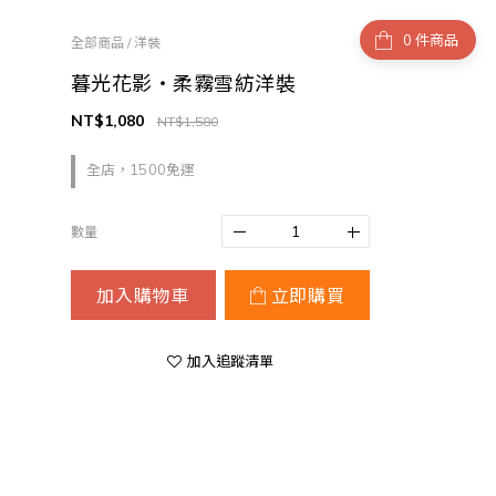
件商品
全部商品
/
洋裝
暮光花影・柔霧雪紡洋裝
NT$1,080
NT$1,580
全店，1500免運
數量
加入購物車
立即購買
加入追蹤清單