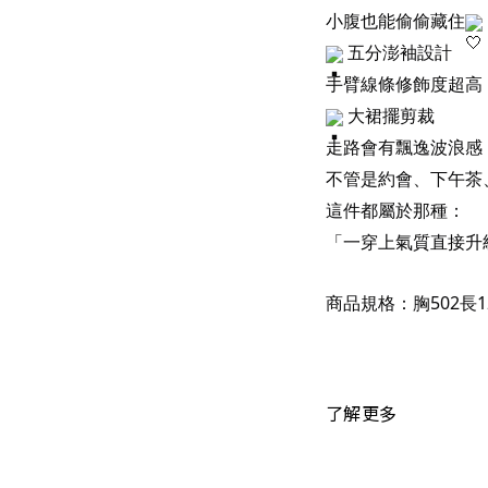
小腹也能偷偷藏住
五分澎袖設計
手臂線條修飾度超高
大裙擺剪裁
走路會有飄逸波浪感
不管是約會、下午茶
這件都屬於那種：
「一穿上氣質直接升
商品規格：胸502長1
了解更多