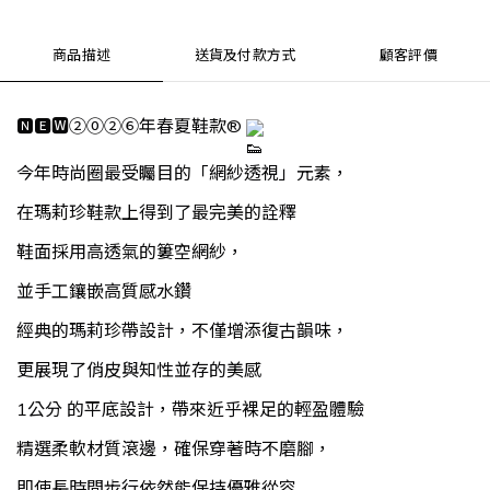
商品描述
送貨及付款方式
顧客評價
🅽🅴🆆②⓪②⑥年春夏鞋款® 
今年時尚圈最受矚目的「網紗透視」元素，
在瑪莉珍鞋款上得到了最完美的詮釋
鞋面採用高透氣的簍空網紗，
並手工鑲嵌高質感水鑽
經典的瑪莉珍帶設計，不僅增添復古韻味，
更展現了俏皮與知性並存的美感
1公分 的平底設計，帶來近乎裸足的輕盈體驗
精選柔軟材質滾邊，確保穿著時不磨腳，
即使長時間步行依然能保持優雅從容