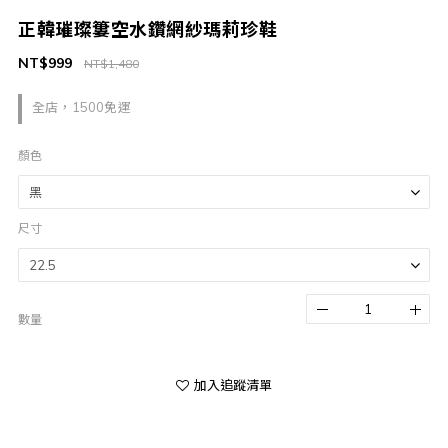
正韓璀璨簍空水鑽網紗瑪莉珍鞋
NT$999
NT$1,480
全店，1500免運
顏色
尺寸
數量
加入追蹤清單