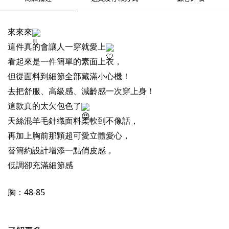
來來來
這件真的會讓人一穿就愛上
看起來是一件簡單的素面上衣，
但從面料到細節全部藏滿小心機！
去把舒服、高級感、減齡感一次穿上身！
這款真的太欠包色了
天絲混羊毛針織面料柔軟到不像話，
再加上胸前那顆超可愛立體愛心，
替簡約設計增添一點俏皮感，
低調卻充滿細節感
胸：48-85