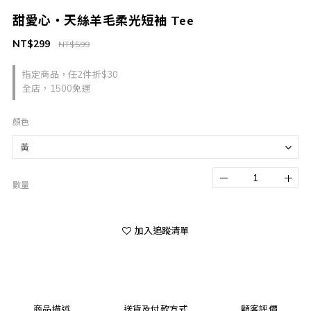
甜愛心・天絲羊毛柔光短袖 Tee
NT$299
NT$599
指定商品，任2件折$30
全店，1500免運
顏色
數量
加入追蹤清單
商品描述
送貨及付款方式
顧客評價