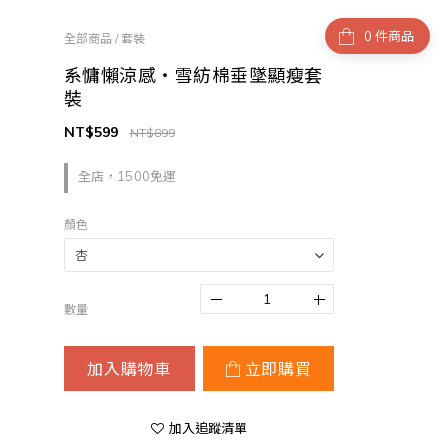
件商品
全部商品
/
套裝
系慵懶涼感・雪紡棉垂墜顯瘦套
裝
NT$599
NT$899
全店，1500免運
顏色
數量
加入購物車
立即購買
加入追蹤清單