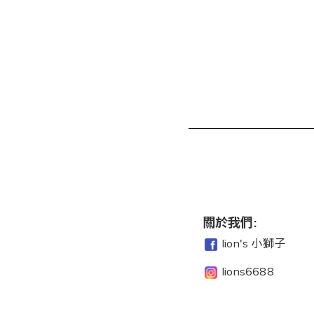
關於我們:
lion's 小獅子
lions6688