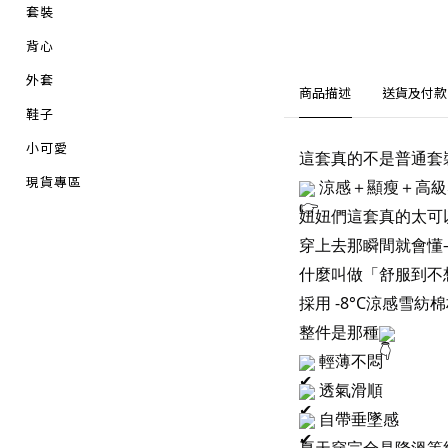
套裝
背心
外套
商品描述
送貨及付款
鞋子
小可愛
這套真的不是普通套
現貨專區
涼感＋顯瘦＋高級
妞妞們這套真的太可
穿上去那瞬間就會懂
什麼叫做「舒服到不
採用 -8°C涼感雪紡
整件是那種
輕薄不悶
透氣滑順
自帶垂墜感