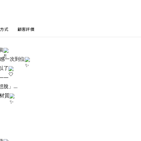
方式
顧客評價
裝
感一次到位
以了
——
想脫」…
棉材質