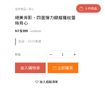
件商品
全部商品
/
背心
絕美背影、四面彈力顯瘦羅紋蕾
絲背心
NT$399
NT$599
全店，1500免運
數量
加入購物車
立即購買
加入追蹤清單