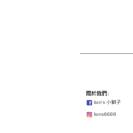
關於我們:
lion's 小獅子
lions6688