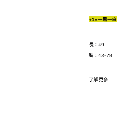
+1=一黑一白
長：49
胸：43-79
了解更多