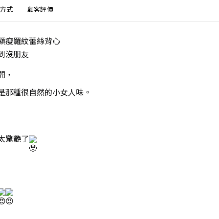
方式
顧客評價
顯瘦羅紋蕾絲背心
到沒朋友
開，
是那種很自然的小女人味。
太驚艷了