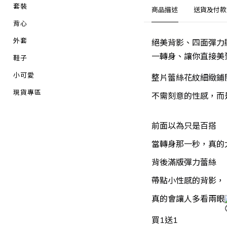
套裝
商品描述
送貨及付款
背心
外套
絕美背影、四面彈力
一轉身、讓你直接美
鞋子
小可愛
整片蕾絲花紋細緻鋪
現貨專區
不需刻意的性感，而
前面以為只是百搭
當轉身那一秒，真的
背後滿版彈力蕾絲
帶點小性感的背影，
真的會讓人多看兩眼
買1送1