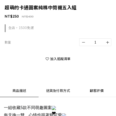
超萌的卡通圖案純棉中筒襪五入組
NT$250
NT$499
全店，1500免運
數量
加入追蹤清單
商品描述
送貨及付款方式
顧客評價
一組收藏5款不同萌趣圖案
每天換一雙，心情也跟著變可愛