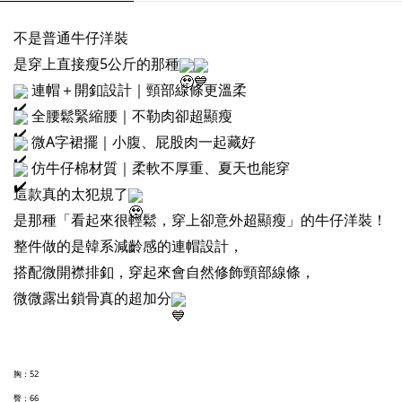
不是普通牛仔洋裝
是穿上直接瘦5公斤的那種
連帽＋開釦設計｜頸部線條更溫柔
全腰鬆緊縮腰｜不勒肉卻超顯瘦
微A字裙擺｜小腹、屁股肉一起藏好
仿牛仔棉材質｜柔軟不厚重、夏天也能穿
這款真的太犯規了
是那種「看起來很輕鬆，穿上卻意外超顯瘦」的牛仔洋裝！
整件做的是韓系減齡感的連帽設計，
搭配微開襟排釦，穿起來會自然修飾頸部線條，
微微露出鎖骨真的超加分
胸：52
臀：66