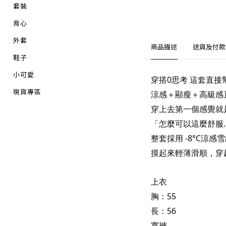
套裝
背心
外套
商品描述
送貨及付款
鞋子
小可愛
穿搭0思考 這套直接
現貨專區
涼感＋顯瘦＋高級感
穿上去第一個感覺就
「怎麼可以這麼舒服
整套採用 -8°C涼感
摸起來輕薄滑順，穿
上衣
胸：55
長：56
寬褲