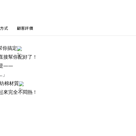
方式
顧客評價
幫你搞定
直接幫你配好了！
是——
…」
雪紡棉材質
起來完全不悶熱！