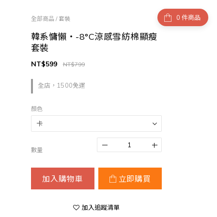
件商品
全部商品
/
套裝
韓系慵懶・-8°C涼感雪紡棉顯瘦
套裝
NT$599
NT$799
全店，1500免運
顏色
數量
加入購物車
立即購買
加入追蹤清單