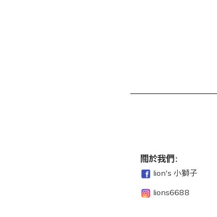
關於我們:
lion's 小獅子
lions6688