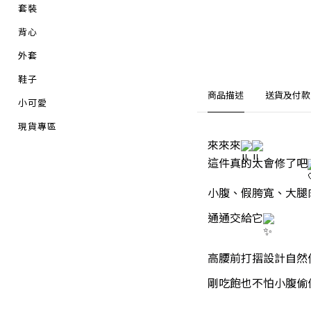
套裝
背心
外套
鞋子
商品描述
送貨及付款
小可愛
現貨專區
來來來
這件真的太會修了吧
小腹、假胯寬、大腿
通通交給它
高腰前打摺設計自然
剛吃飽也不怕小腹偷