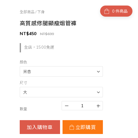
件商品
全部商品
/
下身
高質感修腿顯瘦烟管褲
NT$450
NT$699
全店，1500免運
顏色
尺寸
數量
加入購物車
立即購買