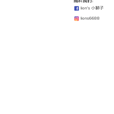
關於我們:
lion's 小獅子
lions6688