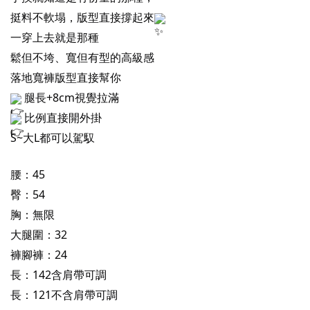
挺料不軟塌，版型直接撐起來
一穿上去就是那種
鬆但不垮、寬但有型的高級感
落地寬褲版型直接幫你
腿長+8cm視覺拉滿
比例直接開外掛
S~大L都可以駕馭
腰：45
臀：54
胸：無限
大腿圍：32
褲腳褲：24
長：142含肩帶可調
長：121不含肩帶可調