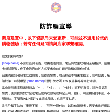
防詐騙宣導
商店建置中，以下資訊尚未受更新，可能並不適用於您的
購物體驗；若有任何疑問請與店家聯繫確認。
親愛的顧客您好
{shop name}
不會以任何名義、理由透過簡訊、電話向您索取相關金融帳戶、信用
卡相關資訊，也不會透過前述方式要求您前往銀行臨櫃或操作ATM。
如果您接到相關電話或簡訊，請提高警覺，切勿輕信不明來電指示，若有疑慮，敬
請於第一時間聯繫
{shop name}
或撥打警政署 165 反詐騙專線進行確認。
當您接到來電顯示開頭為「+」、「+2」、」「+886」等不明來電，請務必提高
警覺，更要提防對方竄改電話號碼或假裝成特定公司、銀行、司法機關的手法。不
明連結、不認識的LINE好友邀請或簡訊，也請不要點選。
常見詐騙手法如「重複下單」、「誤設分期付款」以取信消費者，再要求進行網路
銀行或ATM操作流程。如果與銀行帳務有關，請您直接致電給銀行，如果來電內容