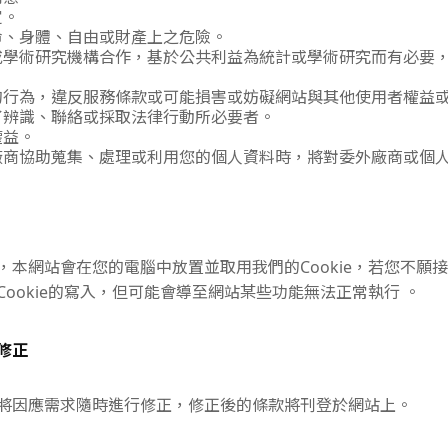
定。
命、身體、自由或財產上之危險。
或學術研究機構合作，基於公共利益為統計或學術研究而有必要
。
的行為，違反服務條款或可能損害或妨礙網站與其他使用者權益
了辨識、聯絡或採取法律行動所必要者。
權益。
廠商協助蒐集、處理或利用您的個人資料時，將對委外廠商或個
本網站會在您的電腦中放置並取用我們的Cookie，若您不願接
ookie的寫入，但可能會導至網站某些功能無法正常執行 。
修正
將因應需求隨時進行修正，修正後的條款將刊登於網站上。