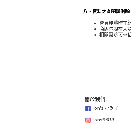
八、資料之查閱與刪除
會員能隨時在
商店依照本人
相關需求可來
關於我們:
lion's 小獅子
lions6688