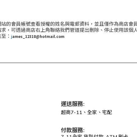
網站的會員帳號查看授權的姓名與電郵資料，並且僅作為商店會
請求，可透過商店右上角聯絡我們管道提出刪除、停止使用該個
信至：
j
ames_12318@hotmail.com
運送服務:
超商7-11、全家、宅配
付款服務:
7-11全家 貨到付款 ATM 刷卡