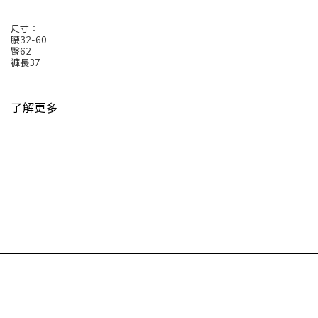
尺寸：
腰32-60
臀62
褲長37
了解更多