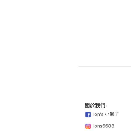
關於我們:
lion's 小獅子
lions6688