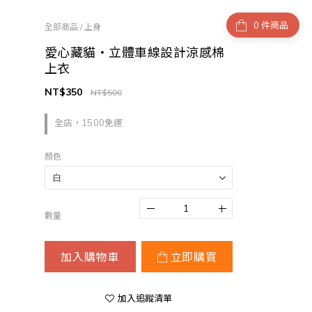
件商品
全部商品
/
上身
愛心藏貓・立體車線設計涼感棉
上衣
NT$350
NT$500
全店，1500免運
顏色
數量
加入購物車
立即購買
加入追蹤清單