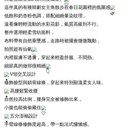
這件真的有種韓劇女主角散步在春日花園裡的氛圍感
低飽和奶杏粉色調，搭配細緻暈染紋理，
遠看像輕輕流動的水彩花影，氣質高級到不行。
整件選用輕柔雪紡面料，
布料帶有自然垂墜感，走路時裙擺會微微飄動，
拍照超有仙氣
內裡親膚不透膚，穿起來輕盈舒服、不悶熱。
細節真的做得很精緻
V領交叉設計
修飾臉型與鎖骨線條，穿起來特別顯溫柔女人味。
高腰鬆緊收腰
自然拉高比例，腰身完全被修飾出來，
小腹也能偷偷藏住
五分澎袖設計
手臂線條修飾度超高，帶一點法式慵懶感。