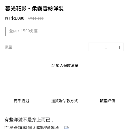
暮光花影・柔霧雪紡洋裝
NT$1,080
NT$1,580
全店，1500免運
數量
加入追蹤清單
商品描述
送貨及付款方式
顧客評價
有些洋裝不是穿上而已，
而是會讓整個人瞬間變溫柔。