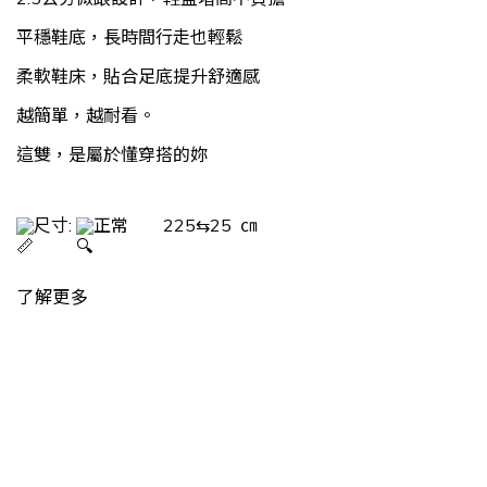
平穩鞋底，長時間行走也輕鬆
柔軟鞋床，貼合足底提升舒適感
越簡單，越耐看。
這雙，是屬於懂穿搭的妳
尺寸: 
正常        225⇆25  ㎝
了解更多