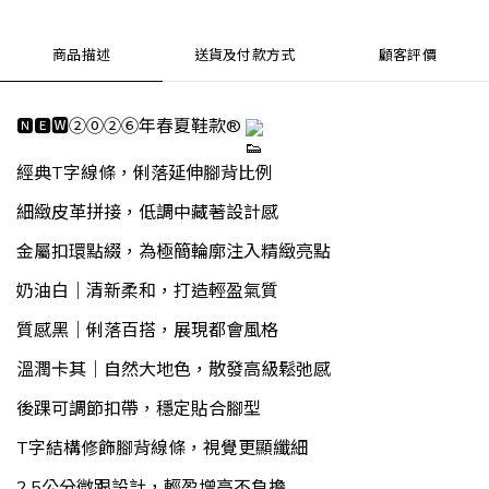
商品描述
送貨及付款方式
顧客評價
🅽🅴🆆②⓪②⑥年春夏鞋款® 
經典T字線條，俐落延伸腳背比例
細緻皮革拼接，低調中藏著設計感
金屬扣環點綴，為極簡輪廓注入精緻亮點
奶油白｜清新柔和，打造輕盈氣質
質感黑｜俐落百搭，展現都會風格
溫潤卡其｜自然大地色，散發高級鬆弛感
後踝可調節扣帶，穩定貼合腳型
T字結構修飾腳背線條，視覺更顯纖細
2.5公分微跟設計，輕盈增高不負擔