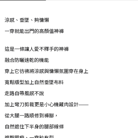
涼感、垂墜、夠慵懶
一穿就能出門的高顏值神褲
這是一條讓人愛不釋手的神褲
融合防曬速乾的機能
穿上它彷彿將涼感與慵懶氛圍穿在身上
寬鬆版型加上自然垂墜布料
走路自帶風感不說
加上彎刀剪裁更是小心機藏肉設計——
從大腿一路順修到褲腳，
自然遮住下半身的腿部線條
遮臀顯瘦、一穿秒有型