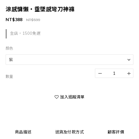
涼感慵懶・垂墜感彎刀神褲
NT$388
NT$599
全店，1500免運
顏色
數量
加入追蹤清單
商品描述
送貨及付款方式
顧客評價