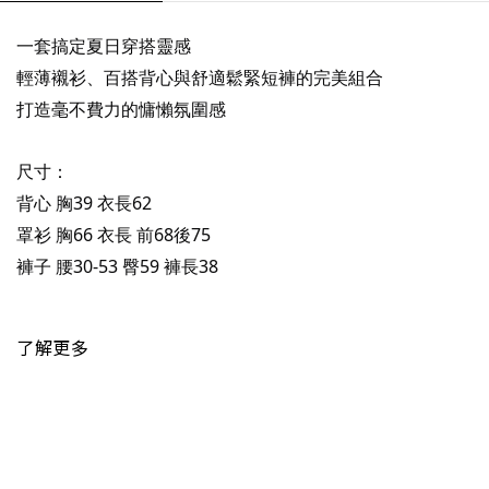
一套搞定夏日穿搭靈感
輕薄襯衫、百搭背心與舒適鬆緊短褲的完美組合
打造毫不費力的慵懶氛圍感
尺寸：
背心 胸39 衣長62
罩衫 胸66 衣長 前68後75
褲子 腰30-53 臀59 褲長38
了解更多