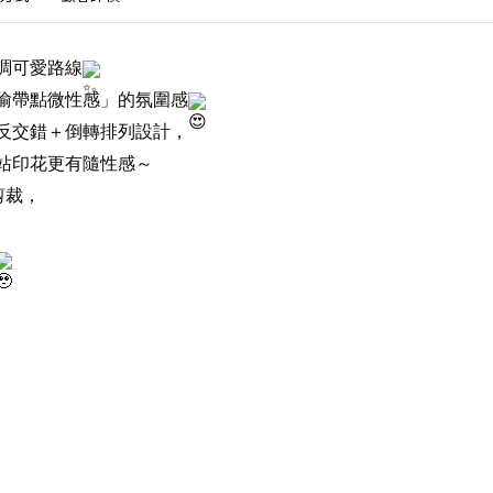
調可愛路線
偷帶點微性感」的氛圍感
反交錯＋倒轉排列設計，
站印花更有隨性感～
剪裁，