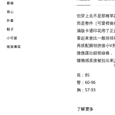
套裝
背心
但穿上去不是那種單
外套
而是整件［可愛裡偷
鞋子
滿版卡通印花用了正
看起來會比一般排排
小可愛
再搭配圓領拼接小V
現貨專區
微微露出鎖骨線條，
慵懶感直接被拉出來
長：85
臀：60-96
胸：57-93
了解更多