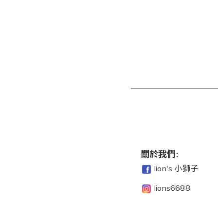
關於我們:
lion's 小獅子
lions6688