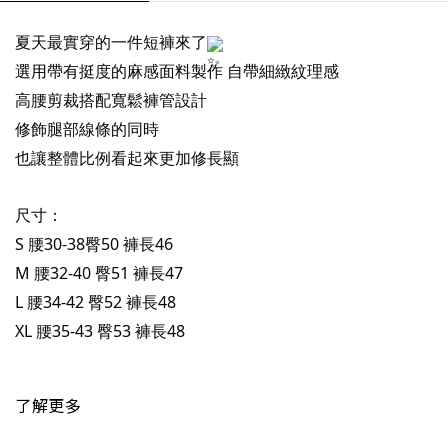
夏天最實穿的一件短褲來了
選用帶有挺度的麻感面料製作 自帶細緻紋理感
高腰剪裁搭配寬鬆褲管設計
修飾腿部線條的同時
也讓整體比例看起來更加修長顯
尺寸：
S 腰30-38臀50 褲長46
M 腰32-40 臀51 褲長47
L 腰34-42 臀52 褲長48
XL 腰35-43 臀53 褲長48
了解更多