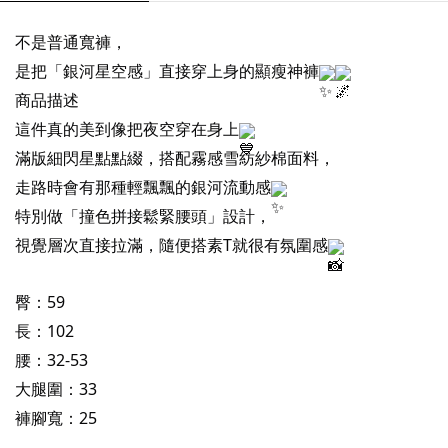
不是普通寬褲，
是把「銀河星空感」直接穿上身的顯瘦神褲
商品描述
這件真的美到像把夜空穿在身上
滿版細閃星點點綴，搭配霧感雪紡紗棉面料，
走路時會有那種輕飄飄的銀河流動感
特別做「撞色拼接鬆緊腰頭」設計，
視覺層次直接拉滿，隨便搭素T就很有氛圍感
臀：59
長：102
腰：32-53
大腿圍：33
褲腳寬：25