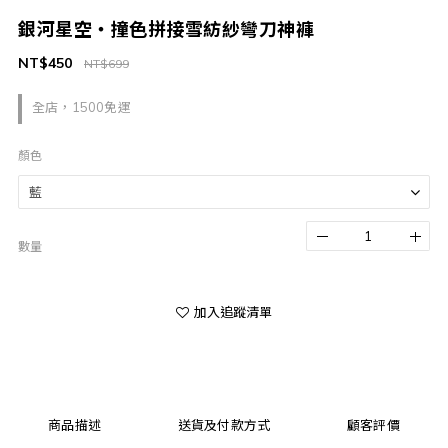
銀河星空・撞色拼接雪紡紗彎刀神褲
NT$450
NT$699
全店，1500免運
顏色
數量
加入追蹤清單
商品描述
送貨及付款方式
顧客評價