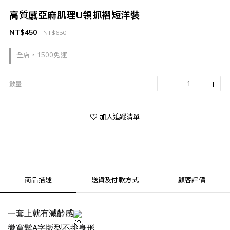
高質感亞麻肌理U領抓褶短洋裝
NT$450
NT$650
全店，1500免運
數量
加入追蹤清單
商品描述
送貨及付款方式
顧客評價
一套上就有減齡感
微寬鬆A字版型不挑身形，