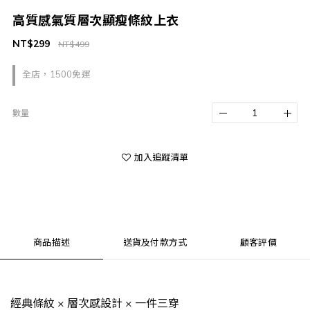
高質感氣質層次顯瘦條紋上衣
NT$299
NT$499
全店，1500免運
數量
加入追蹤清單
商品描述
送貨及付款方式
顧客評價
經典條紋 × 層次感設計 × 一件三穿