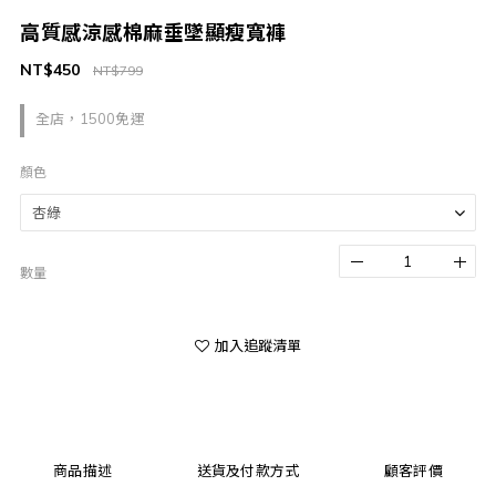
高質感涼感棉麻垂墜顯瘦寬褲
NT$450
NT$799
全店，1500免運
顏色
數量
加入追蹤清單
商品描述
送貨及付款方式
顧客評價