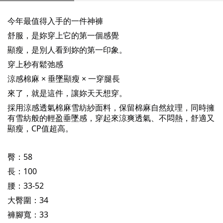
今年最值得入手的一件神褲
舒服，是妳穿上它的第一個感覺
顯瘦，是別人看到妳的第一印象。
穿上秒有鬆弛感
涼感棉麻 × 垂墜顯瘦 × 一穿腿長
來了，就是這件，讓妳天天想穿。
採用涼感透氣棉麻雪紡紗面料，保留棉麻自然紋理，同時擁
有雪紡般的輕盈垂墜感，穿起來涼爽透氣、不悶熱，舒適又
顯瘦，CP值超高。
臀：58
長：100
腰：33-52
大臀圍：34
褲腳寬：33