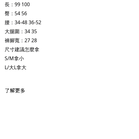
長：99 100
臀：54 56
腰：34-48 36-52
大腿圍：34 35
褲腳寬：27 28
尺寸建議怎麼拿
S/M拿小
L/大L拿大
了解更多