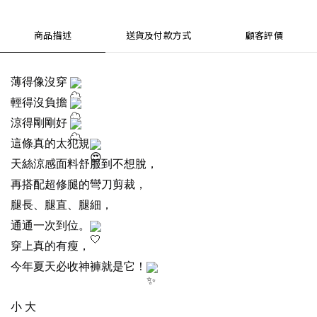
商品描述
送貨及付款方式
顧客評價
薄得像沒穿
輕得沒負擔
涼得剛剛好
這條真的太犯規
天絲涼感面料舒服到不想脫，
再搭配超修腿的彎刀剪裁，
腿長、腿直、腿細，
通通一次到位。
穿上真的有瘦，
今年夏天必收神褲就是它！
小 大