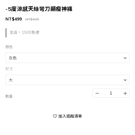
-5度涼感天絲彎刀顯瘦神褲
NT$499
NT$699
全店，1500免運
顏色
尺寸
數量
加入追蹤清單