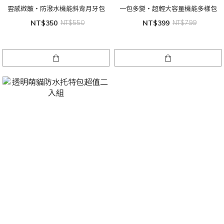
雲感微皺・防潑水機能斜背月牙包
一包多變・超輕大容量機能多樣包
NT$350
NT$550
NT$399
NT$799