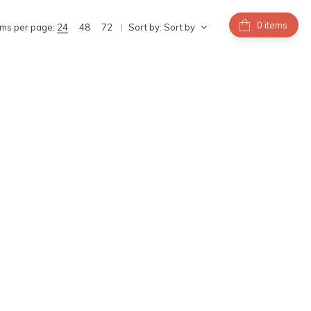
items
ems per page:
24
48
72
Sort by:
Sort by