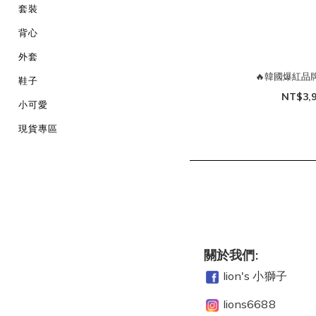
套裝
背心
外套
🔥韓國爆紅品
鞋子
NT$3,
小可愛
現貨專區
關於我們:
lion's 小獅子
lions6688