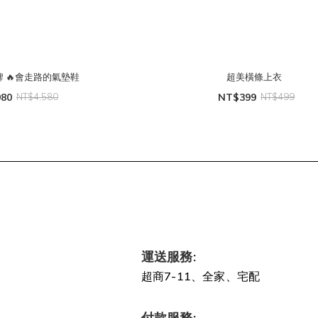
牌 🔥會走路的氣墊鞋
超美橫條上衣
980
NT$4,580
NT$399
NT$499
運送服務:
超商7-11、全家、宅配
付款服務: