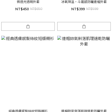
微透光透明外套
冰氧降溫・斗篷感防曬連帽外套
NT$450
NT$650
NT$399
NT$599
經典透膚感髮絲紋短版襯衫
連帽帥氣俐落肌理速乾防曬外套