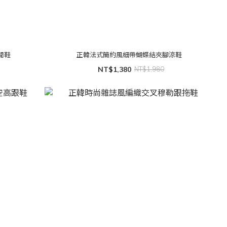
閒鞋
正韓法式簡約風細帶蝴蝶結夾腳涼鞋
NT$1,380
NT$1,980