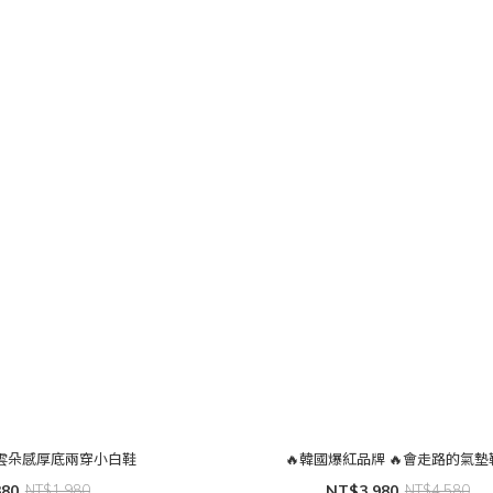
雲朵感厚底兩穿小白鞋
🔥韓國爆紅品牌 🔥會走路的氣墊
380
NT$1,980
NT$3,980
NT$4,580