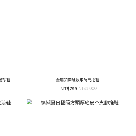
麗珍鞋
金屬釦套趾坡跟時尚拖鞋
NT$799
NT$1,000