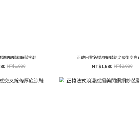
水鑽釦蝴蝶結時髦拖鞋
正韓巴黎名媛風蝴蝶結尖頭後空高
380
NT$1,980
NT$1,580
NT$2,080