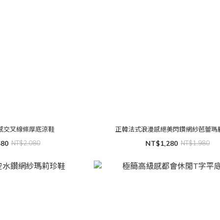
感交叉線條厚底涼鞋
正韓法式浪漫感絕美閃鑽網紗芭蕾瑪
580
NT$2,080
NT$1,280
NT$1,980