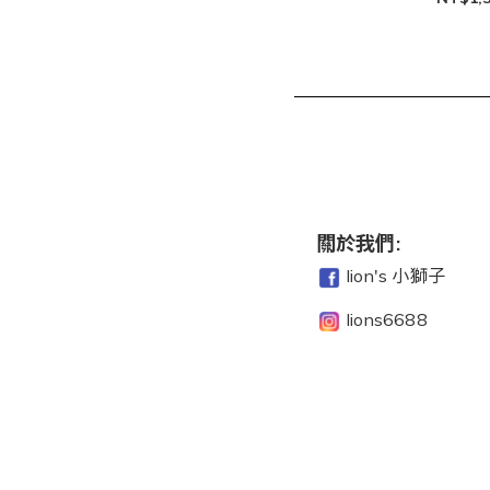
關於我們:
lion's 小獅子
lions6688