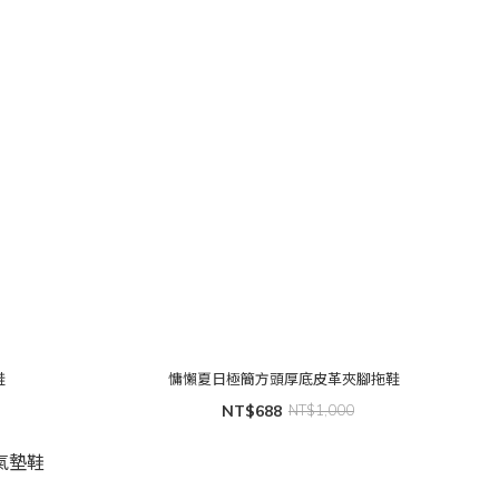
鞋
慵懶夏日極簡方頭厚底皮革夾腳拖鞋
NT$688
NT$1,000