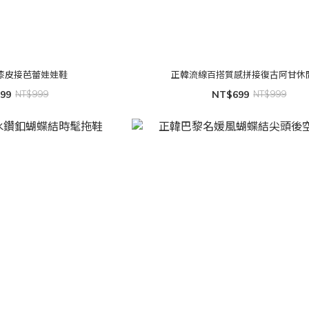
漆皮接芭蕾娃娃鞋
正韓流線百搭質感拼接復古阿甘休
99
NT$999
NT$699
NT$999