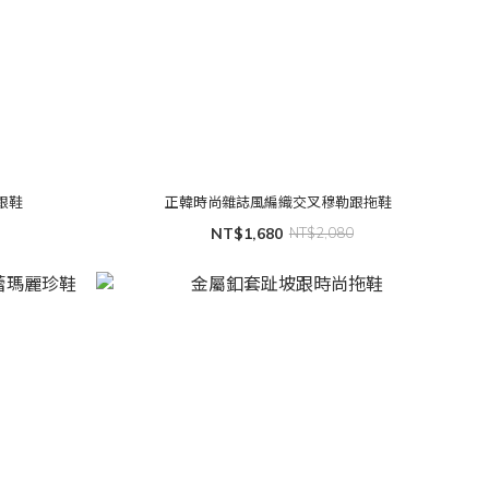
跟鞋
正韓時尚雜誌風編織交叉穆勒跟拖鞋
NT$1,680
NT$2,080