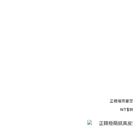
正韓璀璨簍
NT$9