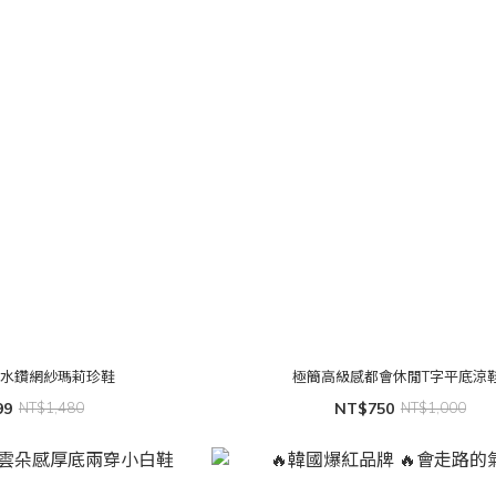
空水鑽網紗瑪莉珍鞋
極簡高級感都會休閒T字平底涼
99
NT$1,480
NT$750
NT$1,000